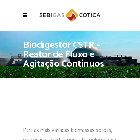
Biodigestor CSTR –
Reator de Fluxo e
Agitação Contínuos
Para as mais variadas biomassas sólidas,